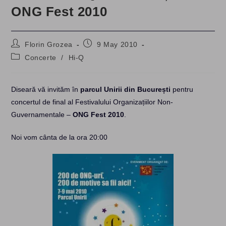
ONG Fest 2010
Post
Post
Florin Grozea
9 May 2010
author:
published:
Post
Concerte
/
Hi-Q
category:
Diseară vă invităm în
parcul Unirii din București
pentru
concertul de final al Festivalului Organizațiilor Non-
Guvernamentale –
ONG Fest 2010
.
Noi vom cânta de la ora 20:00