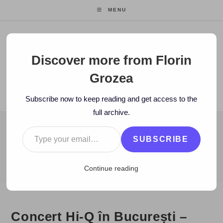
Skip
MENU
to
content
Florin Grozea
Discover more from Florin
Grozea
ENTREPRENEUR. FOUNDER/CEO MOCAPP.
Subscribe now to keep reading and get access to the
full archive.
Type your email…
BLOG
SUBSCRIBE
>
2010
>
May
>
9
>
Hi-Q
>
Concert Hi-Q în București – ONG Fest
Continue reading
Concert Hi-Q în București –