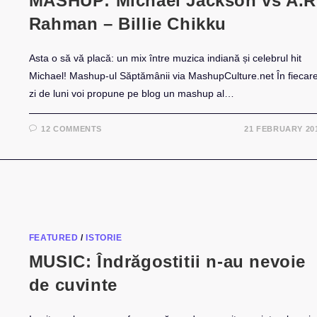
MASHUP: Michael Jackson vs A.R
Rahman – Billie Chikku
Asta o să vă placă: un mix între muzica indiană și celebrul hit
Michael! Mashup-ul Săptămânii via MashupCulture.net În fiecar
zi de luni voi propune pe blog un mashup al…
12 COMMENTS
21 FEBRUARY 20
FEATURED
/
ISTORIE
MUSIC: Îndrăgostitii n-au nevoie
de cuvinte