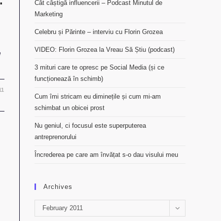
.
Cât câștigă influencerii – Podcast Minutul de
Marketing
Celebru și Părinte – interviu cu Florin Grozea
VIDEO: Florin Grozea la Vreau Să Știu (podcast)
e
3 mituri care te opresc pe Social Media (și ce
funcționează în schimb)
11
Cum îmi stricam eu diminețile și cum mi-am
schimbat un obicei prost
Nu geniul, ci focusul este superputerea
antreprenorului
Încrederea pe care am învățat s-o dau visului meu
Archives
Archives
February 2011