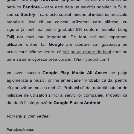
bată cu
Pandora
– care este deja un serviciu popular în SUA,
sau cu
Spotify
– care este copilul-minune al industriei muzicale
mondiale. Așa că va colecta utilizatorii care plătesc, cu
siguranță mult mai puțini [probabil 5% conform teoriilor Long
Tail] dar mult mai importanți. De fapt, cei mai importanți
utilizatori online! Iar
Google
are răbdare să-i găsească pe
aceia care plătesc pentru că
stă pe un munte de bani
care nu
pare să se micșoreze prea curând. (Via
Hypebot.com
)
Va avea succes
Google Play Music All Acces
pe piața
aglomerată a muzicii online americane? Probabil că da, pentru
că pariază pe muzica mobilă. Probabil că da, datorită sutelor de
milioane de utilizatori zilnici ai serviciilor companiei. Probabil că
da, dacă îl integrează în
Google Plus
și
Android
.
Vom trăi și vom vedea!
Partajează asta: