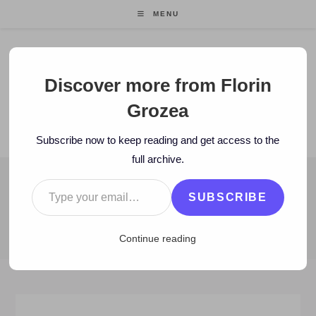
Skip
MENU
to
content
Florin Grozea
Discover more from Florin
Grozea
ENTREPRENEUR. FOUNDER/CEO MOCAPP.
Subscribe now to keep reading and get access to the
full archive.
Type your email…
BLOG
SUBSCRIBE
>
2013
>
May
>
22
>
Artisti
>
ONLINE: Noul Pandora de la Google
Continue reading