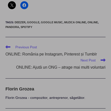
TAGS
:
DEEZER
,
GOOGLE
,
GOOGLE MUSIC
,
MUZICA ONLINE
,
ONLINE
,
PANDORA
,
SPOTIFY
Read
Previous Post
more
ONLINE: România pe Instagram, Pinterest și Tumblr
articles
Next Post
ONLINE: Ajută un ONG – atrage mai multi voluntari
Florin Grozea
Florin Grozea - compozitor, antreprenor, săgetător.