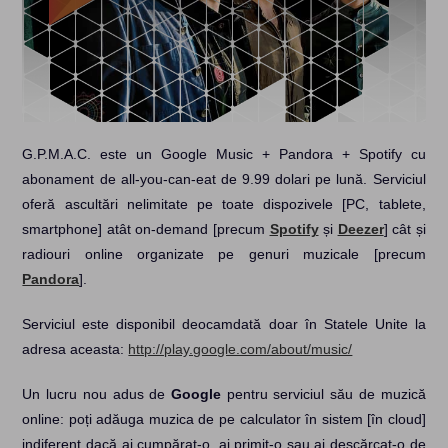
G.P.M.A.C. este un Google Music + Pandora + Spotify cu
abonament de all-you-can-eat de 9.99 dolari pe lună. Serviciul
oferă ascultări nelimitate pe toate dispozivele [PC, tablete,
smartphone] atât on-demand [precum
Spotify
și
Deezer
] cât și
radiouri online organizate pe genuri muzicale [precum
Pandora
].
Serviciul este disponibil deocamdată doar în Statele Unite la
adresa aceasta:
http://play.google.com/about/music/
Un lucru nou adus de
Google
pentru serviciul său de muzică
online: poți adăuga muzica de pe calculator în sistem [în cloud]
indiferent dacă ai cumpărat-o, ai primit-o sau ai descărcat-o de