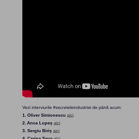
Vezi interviurile #secreteleindustriei de până acum:
1. Oliver Simionescu
aici
2. Anca Lupeș
aici
3. Sergiu Biriș
aici
4. Carina Sava
aici