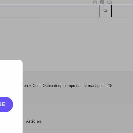
: Florin Grozea + Cristi Ochiu despre impresari si manageri – 18 Iulie 2016
BE
Articles