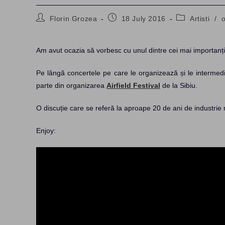
Post
Post
Post
Florin Grozea
18 July 2016
Artisti
/
author:
published:
category:
Am avut ocazia să vorbesc cu unul dintre cei mai importan
Pe lângă concertele pe care le organizează și le intermedia
parte din organizarea
Airfield Festival
de la Sibiu.
O discuție care se referă la aproape 20 de ani de industrie
Enjoy: