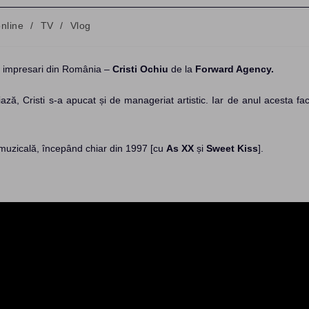
online
/
TV
/
Vlog
ți impresari din România –
Cristi Ochiu
de la
Forward Agency.
ză, Cristi s-a apucat și de manageriat artistic. Iar de anul acesta fa
 muzicală, începând chiar din 1997 [cu
As XX
și
Sweet Kiss
].