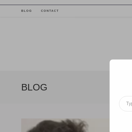
Skip
to
BLOG
CONTACT
content
BLOG
Type your email