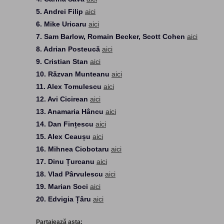
5. Andrei Filip
aici
6. Mike Uricaru
aici
7. Sam Barlow, Romain Becker, Scott Cohen
aici
8. Adrian Posteucă
aici
9. Cristian Stan
aici
10. Răzvan Munteanu
aici
11. Alex Tomulescu
aici
12. Avi Cicirean
aici
13. Anamaria Hâncu
aici
14. Dan Fințescu
aici
15. Alex Ceaușu
aici
16. Mihnea Ciobotaru
aici
17. Dinu Țurcanu
aici
18. Vlad Pârvulescu
aici
19. Marian Soci
aici
20. Edvigia Țâru
aici
Partajează asta: