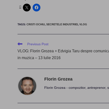
TAGS
:
CRISTI OCHIU
,
SECRETELE INDUSTRIEI
,
VLOG
Read
Previous Post
more
VLOG: Florin Grozea + Edvigia Taru despre comunic
articles
in muzica – 13 Iulie 2016
Florin Grozea
Florin Grozea - compozitor, antreprenor, s