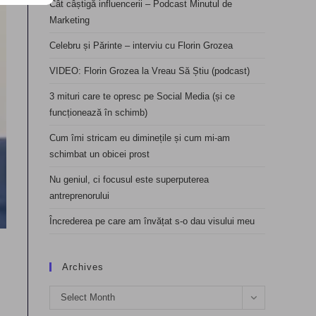
Cât câștigă influencerii – Podcast Minutul de
Marketing
Celebru și Părinte – interviu cu Florin Grozea
VIDEO: Florin Grozea la Vreau Să Știu (podcast)
3 mituri care te opresc pe Social Media (și ce
funcționează în schimb)
Cum îmi stricam eu diminețile și cum mi-am
schimbat un obicei prost
Nu geniul, ci focusul este superputerea
antreprenorului
Încrederea pe care am învățat s-o dau visului meu
Archives
Archives
Select Month