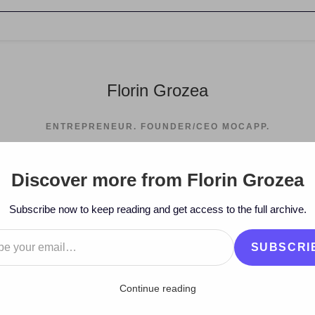
Florin Grozea
ENTREPRENEUR. FOUNDER/CEO MOCAPP.
Discover more from Florin Grozea
>
2016
>
July
>
18
>
TV
>
VLOG
Subscribe now to keep reading and get access to the full archive.
…
SUBSCRI
Continue reading