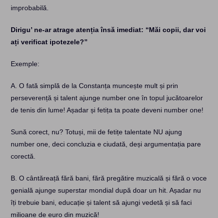
improbabilă.
Dirigu’ ne-ar atrage atenția însă imediat: “Măi copii, dar voi
ați verificat ipotezele?”
Exemple:
A. O fată simplă de la Constanța muncește mult și prin
perseverență și talent ajunge number one în topul jucătoarelor
de tenis din lume! Așadar și fetița ta poate deveni number one!
Sună corect, nu? Totuși, mii de fetițe talentate NU ajung
number one, deci concluzia e ciudată, deși argumentația pare
corectă.
B. O cântăreață fără bani, fără pregătire muzicală și fără o voce
genială ajunge superstar mondial după doar un hit. Așadar nu
îți trebuie bani, educație și talent să ajungi vedetă și să faci
milioane de euro din muzică!