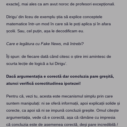
exacte], mai ales ca am avut noroc de profesori excepționali.
Dirigu’ din liceu de exemplu știa să explice conceptele
matematice într-un mod în care să le poți aplica și în afara
școlii. Sau, cel puțin, așa le decodificam eu.
Care e legătura cu Fake News, mă întrebi?
Îți spun: de fiecare dată când citesc o știre imi amintesc de
scurta lecție de logică a lui Dirigu’.
Dacă argumentația e corectă dar concluzia pare greșită,
atunci verifică corectitudinea ipotezei!
Pentru că, vezi tu, acesta este mecanismul simplu prin care
suntem manipulați: ni se oferă informații, apoi explicații solide și
corecte, ca apoi să ni se impună concluzii greșite. Omul citește
argumentația, vede că e corectă, așa că rămâne cu impresia
că concluzia este de asemenea corectă, deși pare incredibilă /