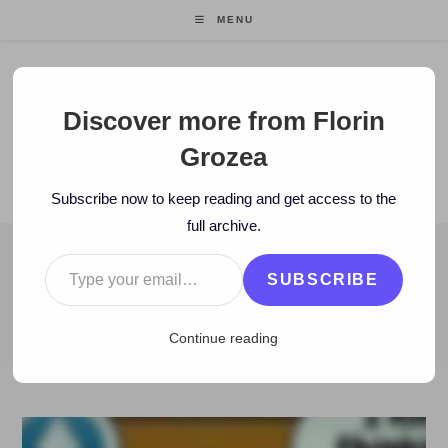
Skip
MENU
to
content
Florin Grozea
Discover more from Florin
Grozea
ENTREPRENEUR. FOUNDER/CEO MOCAPP.
Subscribe now to keep reading and get access to the
full archive.
Type your email…
BLOG
SUBSCRIBE
>
2018
>
January
>
18
>
Zi de zi
>
Fake news și lecția de matemat
Continue reading