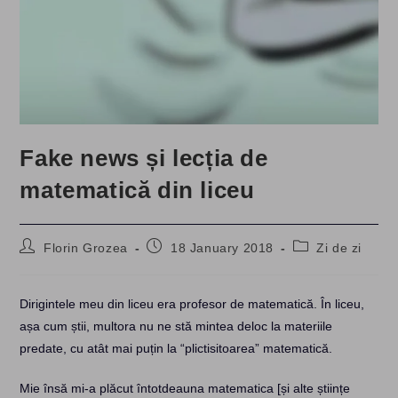
Fake news și lecția de
matematică din liceu
Post
Post
Post
Florin Grozea
18 January 2018
Zi de zi
author:
published:
category:
Dirigintele meu din liceu era profesor de matematică. În liceu,
așa cum știi, multora nu ne stă mintea deloc la materiile
predate, cu atât mai puțin la “plictisitoarea” matematică.
Mie însă mi-a plăcut întotdeauna matematica [și alte științe