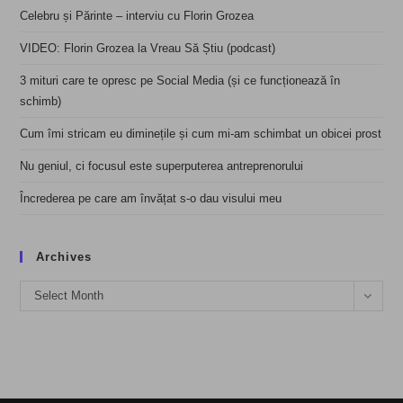
Celebru și Părinte – interviu cu Florin Grozea
VIDEO: Florin Grozea la Vreau Să Știu (podcast)
3 mituri care te opresc pe Social Media (și ce funcționează în
schimb)
Cum îmi stricam eu diminețile și cum mi-am schimbat un obicei prost
Nu geniul, ci focusul este superputerea antreprenorului
Încrederea pe care am învățat s-o dau visului meu
Archives
Archives
Select Month