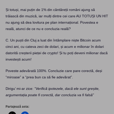
Și totuși, mai puțin de 1% din cântăreții români ajung să
trăiască din muzică, iar mulți dintre cei care AU TOTUȘI UN HIT
nu ajung să dea lovitura pe plan internațional. Povestea e
reală, atunci de ce nu e concluzia reală?
C. Un puști din Cluj a luat din întâmplare niște Bitcoin acum
cinci ani, cu cateva zeci de dolari, și acum e milionar în dolari
datorită creșterii pieței de crypto! Și tu poți deveni milionar dacă
investești acum!
Poveste adevărată 100%. Concluzie care pare corectă, deși
“miroase” a “prea bun ca să fie adevărat”.
Dirigu’ mi-ar zice:
“Verifică ipotezele, dacă ele sunt greșite,
argumentația poate fi corectă, dar concluzia va fi falsă”
Partajează asta: