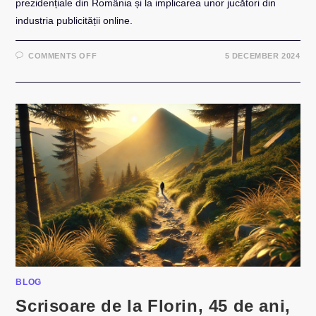
prezidențiale din România și la implicarea unor jucători din
industria publicității online.
ON
COMMENTS OFF
5 DECEMBER 2024
APEL
LA
JUCĂTORII
DIN
PUBLICITATEA
ONLINE
BLOG
Scrisoare de la Florin, 45 de ani,