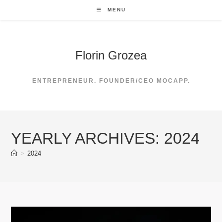
Skip
MENU
to
content
Florin Grozea
ENTREPRENEUR. FOUNDER/CEO MOCAPP.
YEARLY ARCHIVES: 2024
>
2024