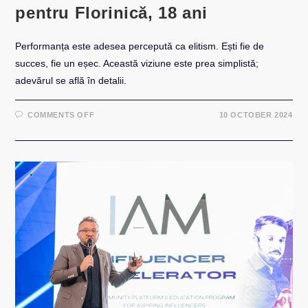
pentru Florinică, 18 ani
Performanța este adesea percepută ca elitism. Ești fie de
succes, fie un eșec. Această viziune este prea simplistă;
adevărul se află în detalii.
ON
COMMENTS OFF
10 OCTOBER 2024
SCRISOARE
DE
LA
FLORIN,
45
DE
ANI,
PENTRU
FLORINICĂ,
18
ANI