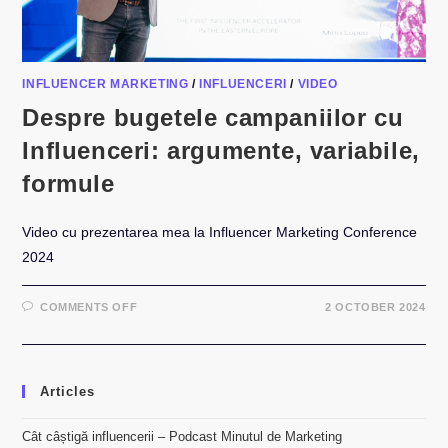
INFLUENCER MARKETING
/
INFLUENCERI
/
VIDEO
Despre bugetele campaniilor cu
Influenceri: argumente, variabile,
formule
Video cu prezentarea mea la Influencer Marketing Conference
2024
ON
COMMENTS OFF
2 OCTOBER 2024
DESPRE
BUGETELE
CAMPANIILOR
CU
INFLUENCERI:
ARGUMENTE,
Articles
VARIABILE,
FORMULE
Cât câștigă influencerii – Podcast Minutul de Marketing