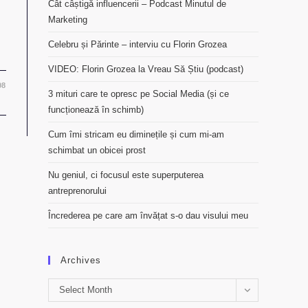
Cât câștigă influencerii – Podcast Minutul de
Marketing
Celebru și Părinte – interviu cu Florin Grozea
VIDEO: Florin Grozea la Vreau Să Știu (podcast)
08
3 mituri care te opresc pe Social Media (și ce
funcționează în schimb)
Cum îmi stricam eu diminețile și cum mi-am
schimbat un obicei prost
Nu geniul, ci focusul este superputerea
antreprenorului
Încrederea pe care am învățat s-o dau visului meu
Archives
Archives
Select Month