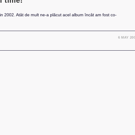
l time!
din 2002. Atât de mult ne-a plăcut acel album încât am fost co-
6 MAY 20