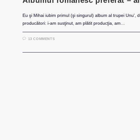
Albumul românesc preferat – al
Eu şi Mihai iubim primul (şi singurul) album al trupei Unu', 
producători: i-am susţinut, am plătit producţia, am…
13 COMMENTS