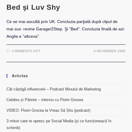
Bed şi Luv Shy
Ce se mai ascultă prin UK. Concluzia parţială după clipul de
mai sus: revine Garage/2Step. Şi "Bed": Concluzia finală de azi:
Anglia e "altceva".
ON
COMMENTS OFF
4 NOVEMBER 2008
BED
ŞI
LUV
SHY
Articles
Cât câștigă influencerii – Podcast Minutul de Marketing
Celebru și Părinte – interviu cu Florin Grozea
VIDEO: Florin Grozea la Vreau Să Știu (podcast)
3 mituri care te opresc pe Social Media (și ce funcționează în
schimb)