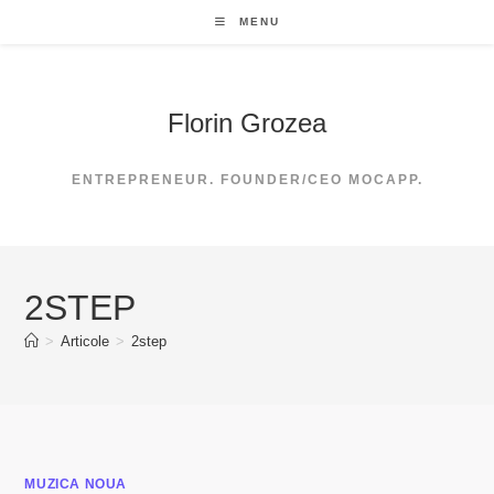
Skip
MENU
to
content
Florin Grozea
ENTREPRENEUR. FOUNDER/CEO MOCAPP.
2STEP
>
Articole
>
2step
MUZICA NOUA