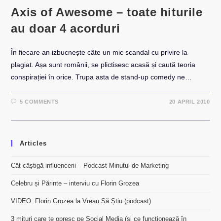
Axis of Awesome – toate hiturile
au doar 4 acorduri
În fiecare an izbucnește câte un mic scandal cu privire la
plagiat. Așa sunt românii, se plictisesc acasă și caută teoria
conspirației în orice. Trupa asta de stand-up comedy ne…
5 COMMENTS
20 APRIL 2010
Articles
Cât câștigă influencerii – Podcast Minutul de Marketing
Celebru și Părinte – interviu cu Florin Grozea
VIDEO: Florin Grozea la Vreau Să Știu (podcast)
3 mituri care te opresc pe Social Media (și ce funcționează în