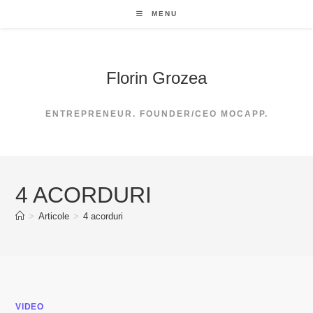
Skip
MENU
to
content
Florin Grozea
ENTREPRENEUR. FOUNDER/CEO MOCAPP.
4 ACORDURI
>
Articole
>
4 acorduri
VIDEO