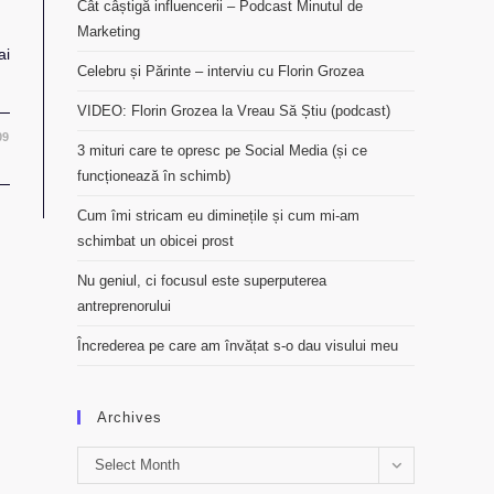
Cât câștigă influencerii – Podcast Minutul de
Marketing
ai
Celebru și Părinte – interviu cu Florin Grozea
VIDEO: Florin Grozea la Vreau Să Știu (podcast)
09
3 mituri care te opresc pe Social Media (și ce
funcționează în schimb)
Cum îmi stricam eu diminețile și cum mi-am
schimbat un obicei prost
Nu geniul, ci focusul este superputerea
antreprenorului
Încrederea pe care am învățat s-o dau visului meu
Archives
Archives
Select Month