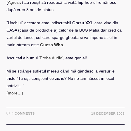
(
Agresiv
) au reușit să readucă la viață hip-hop-ul românesc
după vreo 8 ani de hiatus.
“Unchiul” acestora este indiscutabil
Grasu XXL
care vine din
CASA (casa de producție a) celor de la BUG Mafia dar cred că
vârful de lance, cel care sparge gheața și va impune stilul în
main-stream este
Guess Who
.
Ascultați albumul
’Probe Audio’
, este genial!
Mi se strânge sufletul mereu când mă gândesc la versurile
triste “Tu ești conștient ce zic io? Nu ne-am născut în locul
potrivit…”
(more…)
4 COMMENTS
19 DECEMBER 2009