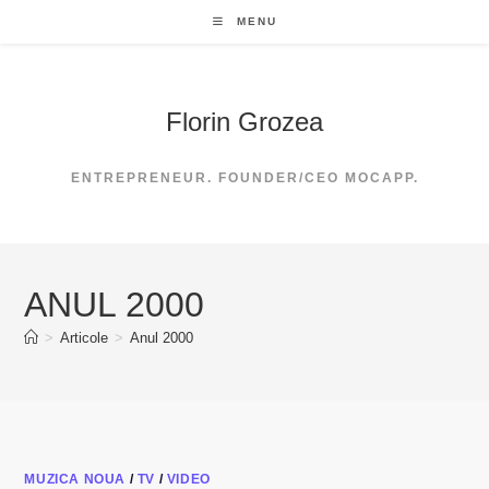
Skip
MENU
to
content
Florin Grozea
ENTREPRENEUR. FOUNDER/CEO MOCAPP.
ANUL 2000
>
Articole
>
Anul 2000
MUZICA NOUA
/
TV
/
VIDEO