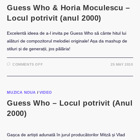
Guess Who & Horia Moculescu –
Locul potrivit (anul 2000)
Excelentă ideea de a-l invita pe Guess Who să cânte hitul lui
alături de compozitorul melodiei originale! Așa da mashup de
stiluri și de generații, jos pălăria!
ON
COMMENTS OFF
25 MAY 2010
GUESS
WHO
&
HORIA
MOCULESCU
–
LOCUL
MUZICA NOUA
/
VIDEO
POTRIVIT
(ANUL
Guess Who – Locul potrivit (Anul
2000)
2000)
Gașca de artiști adunată în jurul producătorilor Mitză și Vlad