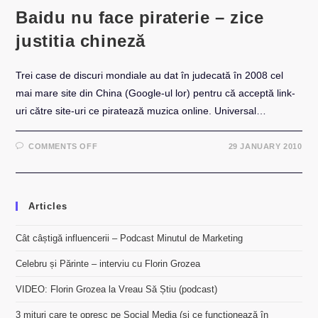
Baidu nu face piraterie – zice
justitia chineză
Trei case de discuri mondiale au dat în judecată în 2008 cel
mai mare site din China (Google-ul lor) pentru că acceptă link-
uri către site-uri ce piratează muzica online. Universal…
ON
COMMENTS OFF
29 JANUARY 2010
BAIDU
NU
FACE
PIRATERIE
–
ZICE
Articles
JUSTITIA
CHINEZĂ
Cât câștigă influencerii – Podcast Minutul de Marketing
Celebru și Părinte – interviu cu Florin Grozea
VIDEO: Florin Grozea la Vreau Să Știu (podcast)
3 mituri care te opresc pe Social Media (și ce funcționează în