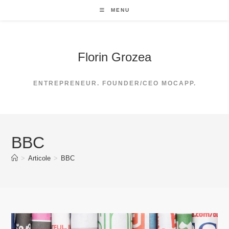
Skip
MENU
to
content
Florin Grozea
ENTREPRENEUR. FOUNDER/CEO MOCAPP.
BBC
>
Articole
>
BBC