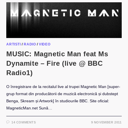
05
2016
ARTISTI
/
RADIO
/
VIDEO
MUSIC: Magnetic Man feat Ms
Dynamite – Fire (live @ BBC
Radio1)
O înregistrare de la recitalul live al trupei Magnetic Man [super-
grup format din producătorii de muzică electronică și dubstept
Benga, Skream și Artwork] în studiourile BBC. Site oficial:
MagneticMan.net Sună…
14 COMMENTS
9 NOVEMBER 2011