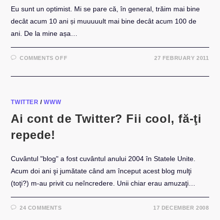
Eu sunt un optimist. Mi se pare că, în general, trăim mai bine
decât acum 10 ani și muuuuult mai bine decât acum 100 de
ani. De la mine așa…
ON
COMMENTS OFF
27 FEBRUARY 2011
VIDEO:
BBC4
–
EVOLUTIA
BOGĂTIEI
SI
DURATEI
TWITTER
/
WWW
DE
VIATĂ
Ai cont de Twitter? Fii cool, fă-ţi
ÎN
200
repede!
DE
ANI
Cuvântul "blog" a fost cuvântul anului 2004 în Statele Unite.
Acum doi ani şi jumătate când am început acest blog mulţi
(toţi?) m-au privit cu neîncredere. Unii chiar erau amuzaţi…
24 COMMENTS
17 DECEMBER 2008