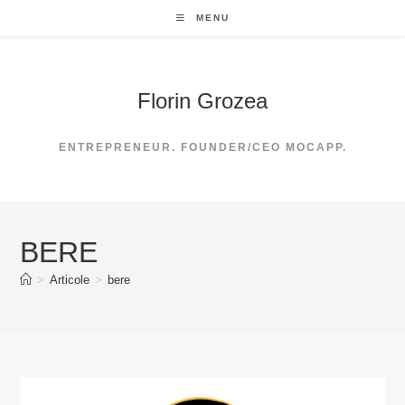
Skip
MENU
to
content
Florin Grozea
ENTREPRENEUR. FOUNDER/CEO MOCAPP.
BERE
>
Articole
>
bere