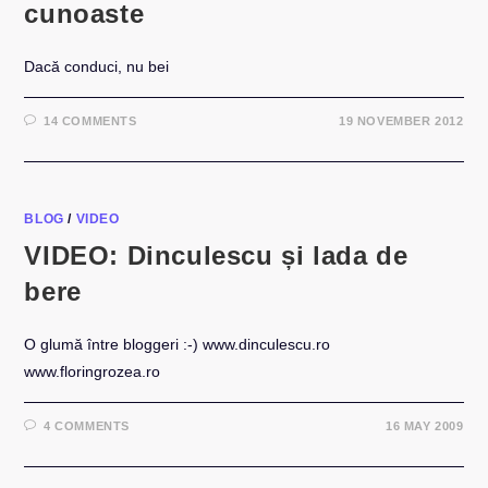
cunoaste
Dacă conduci, nu bei
14 COMMENTS
19 NOVEMBER 2012
BLOG
/
VIDEO
VIDEO: Dinculescu și lada de
bere
O glumă între bloggeri :-) www.dinculescu.ro
www.floringrozea.ro
4 COMMENTS
16 MAY 2009