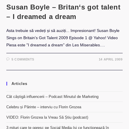
Susan Boyle – Britan‘s got talent
– I dreamed a dream
Asta trebuie să vedeți și să auziți... Impresionant! Susan Boyle
Sings on Britain's Got Talent 2009 Episode 1 @ Yahoo! Video
Piesa este "I dreamed a dream" din Les Miserables.…
5 COMMENTS
14 APRIL 2009
Articles
Cât câștigă influencerii – Podcast Minutul de Marketing
Celebru și Părinte – interviu cu Florin Grozea
VIDEO: Florin Grozea la Vreau Să Știu (podcast)
3 mituri care te opresc pe Social Media (și ce funcționează în