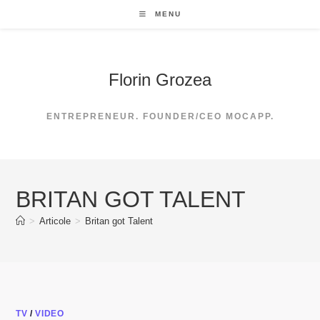
Skip
MENU
to
content
Florin Grozea
ENTREPRENEUR. FOUNDER/CEO MOCAPP.
BRITAN GOT TALENT
>
Articole
>
Britan got Talent
TV
/
VIDEO