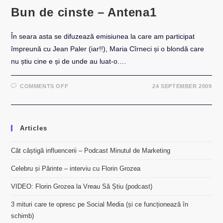
Bun de cinste – Antena1
În seara asta se difuzează emisiunea la care am participat
împreună cu Jean Paler (iar!!), Maria Cîrneci și o blondă care
nu știu cine e și de unde au luat-o.…
ON
COMMENTS OFF
24 SEPTEMBER 2009
BUN
DE
CINSTE
–
ANTENA1
Articles
Cât câștigă influencerii – Podcast Minutul de Marketing
Celebru și Părinte – interviu cu Florin Grozea
VIDEO: Florin Grozea la Vreau Să Știu (podcast)
3 mituri care te opresc pe Social Media (și ce funcționează în
schimb)