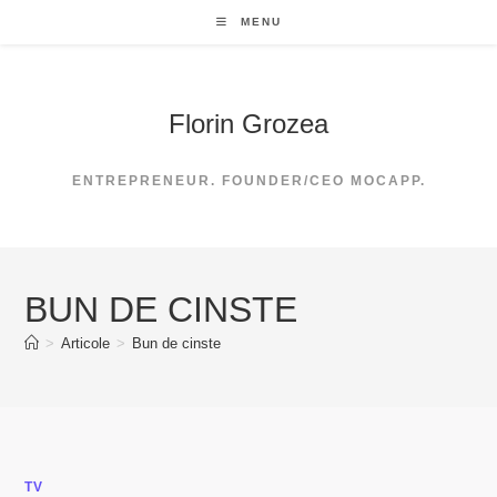
Skip
MENU
to
content
Florin Grozea
ENTREPRENEUR. FOUNDER/CEO MOCAPP.
BUN DE CINSTE
>
Articole
>
Bun de cinste
TV