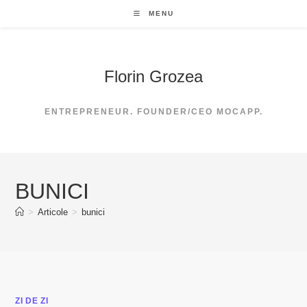
Skip
MENU
to
content
Florin Grozea
ENTREPRENEUR. FOUNDER/CEO MOCAPP.
BUNICI
>
Articole
>
bunici
ZI DE ZI