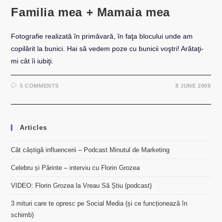
Familia mea + Mamaia mea
Fotografie realizată în primăvară, în faţa blocului unde am
copilărit la bunici. Hai să vedem poze cu bunicii voştri! Arătaţi-
mi cât îi iubiţi.
5 COMMENTS
8 JUNE 2008
Articles
Cât câștigă influencerii – Podcast Minutul de Marketing
Celebru și Părinte – interviu cu Florin Grozea
VIDEO: Florin Grozea la Vreau Să Știu (podcast)
3 mituri care te opresc pe Social Media (și ce funcționează în
schimb)