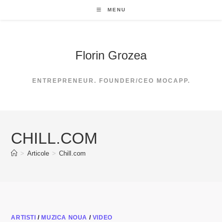
Skip
MENU
to
content
Florin Grozea
ENTREPRENEUR. FOUNDER/CEO MOCAPP.
CHILL.COM
>
Articole
>
Chill.com
ARTISTI
/
MUZICA NOUA
/
VIDEO