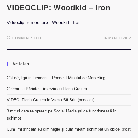
VIDEOCLIP: Woodkid – Iron
Videoclip frumos tare - Woodkid - Iron
ON
COMMENTS OFF
16 MARCH 2012
VIDEOCLIP:
WOODKID
–
IRON
Articles
Cât câștigă influencerii – Podcast Minutul de Marketing
Celebru și Părinte – interviu cu Florin Grozea
VIDEO: Florin Grozea la Vreau Să Știu (podcast)
3 mituri care te opresc pe Social Media (și ce funcționează în
schimb)
Cum îmi stricam eu diminețile și cum mi-am schimbat un obicei prost