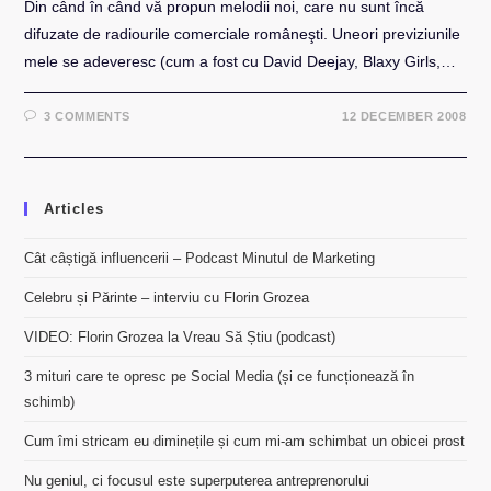
Din când în când vă propun melodii noi, care nu sunt încă
difuzate de radiourile comerciale româneşti. Uneori previziunile
mele se adeveresc (cum a fost cu David Deejay, Blaxy Girls,…
3 COMMENTS
12 DECEMBER 2008
Articles
Cât câștigă influencerii – Podcast Minutul de Marketing
Celebru și Părinte – interviu cu Florin Grozea
VIDEO: Florin Grozea la Vreau Să Știu (podcast)
3 mituri care te opresc pe Social Media (și ce funcționează în
schimb)
Cum îmi stricam eu diminețile și cum mi-am schimbat un obicei prost
Nu geniul, ci focusul este superputerea antreprenorului