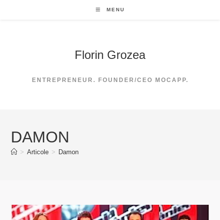
Skip
MENU
to
content
Florin Grozea
ENTREPRENEUR. FOUNDER/CEO MOCAPP.
DAMON
>
Articole
>
Damon