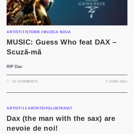
ARTISTI
/
ISTORIE
/
MUZICA NOUA
MUSIC: Guess Who feat DAX –
Scuză-mă
RIP Dax
15 COMMENTS
7 JUNE 2012
ARTISTI
/
CARITATE/VOLUNTARIAT
Dax (the man with the sax) are
nevoie de noi!