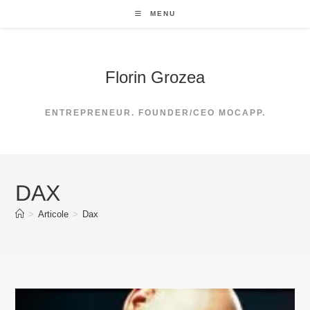
Skip
MENU
to
content
Florin Grozea
ENTREPRENEUR. FOUNDER/CEO MOCAPP.
DAX
>
Articole
>
Dax