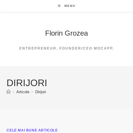
Skip
MENU
to
content
Florin Grozea
ENTREPRENEUR. FOUNDER/CEO MOCAPP.
DIRIJORI
>
Articole
>
Dirijori
CELE MAI BUNE ARTICOLE