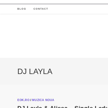
Skip
to
BLOG
CONTACT
content
DJ LAYLA
EOK.RO
/
MUZICA NOUA