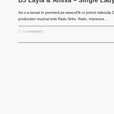
DJ Layla & Alissa – Single Lady
Azi s-a lansat în premieră pe www.eOk.ro primul videoclip DJ
producator muzical este Radu Sirbu. Radu, impreuna…
3 COMMENTS