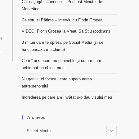
Cât câștigă influencerii – Podcast Minutul de
Marketing
i
Celebru și Părinte – interviu cu Florin Grozea
VIDEO: Florin Grozea la Vreau Să Știu (podcast)
09
3 mituri care te opresc pe Social Media (și ce
funcționează în schimb)
Cum îmi stricam eu diminețile și cum mi-am
schimbat un obicei prost
Nu geniul, ci focusul este superputerea
antreprenorului
Încrederea pe care am învățat s-o dau visului meu
Archives
Archives
Select Month