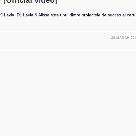
 [Official video]
 Layla. Dj. Layla & Alissa este unul dintre proiectele de succes al caru
30 MARCH 20