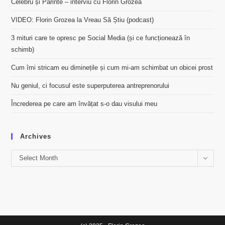
Celebru și Părinte – interviu cu Florin Grozea
VIDEO: Florin Grozea la Vreau Să Știu (podcast)
3 mituri care te opresc pe Social Media (și ce funcționează în
schimb)
Cum îmi stricam eu diminețile și cum mi-am schimbat un obicei prost
Nu geniul, ci focusul este superputerea antreprenorului
Încrederea pe care am învățat s-o dau visului meu
Archives
Archives
Select Month