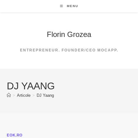
Skip
MENU
to
content
Florin Grozea
ENTREPRENEUR. FOUNDER/CEO MOCAPP.
DJ YAANG
>
Articole
>
DJ Yaang
EOK.RO