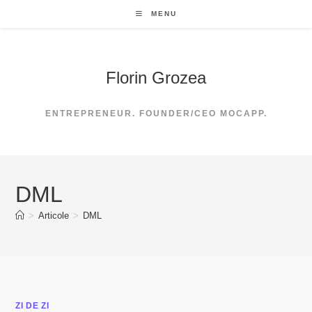
Skip
MENU
to
content
Florin Grozea
ENTREPRENEUR. FOUNDER/CEO MOCAPP.
DML
>
Articole
>
DML
ZI DE ZI