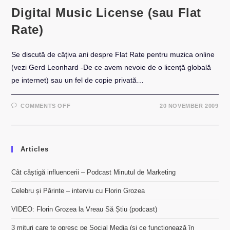
Digital Music License (sau Flat
Rate)
Se discută de câțiva ani despre Flat Rate pentru muzica online
(vezi Gerd Leonhard -De ce avem nevoie de o licență globală
pe internet) sau un fel de copie privată…
ON
COMMENTS OFF
20 NOVEMBER 2009
DIGITAL
MUSIC
LICENSE
(SAU
FLAT
RATE)
Articles
Cât câștigă influencerii – Podcast Minutul de Marketing
Celebru și Părinte – interviu cu Florin Grozea
VIDEO: Florin Grozea la Vreau Să Știu (podcast)
3 mituri care te opresc pe Social Media (și ce funcționează în