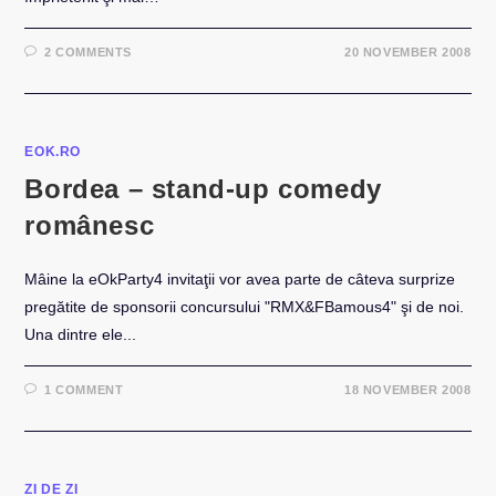
2 COMMENTS
20 NOVEMBER 2008
EOK.RO
Bordea – stand-up comedy
românesc
Mâine la eOkParty4 invitaţii vor avea parte de câteva surprize
pregătite de sponsorii concursului "RMX&FBamous4" şi de noi.
Una dintre ele...
1 COMMENT
18 NOVEMBER 2008
ZI DE ZI