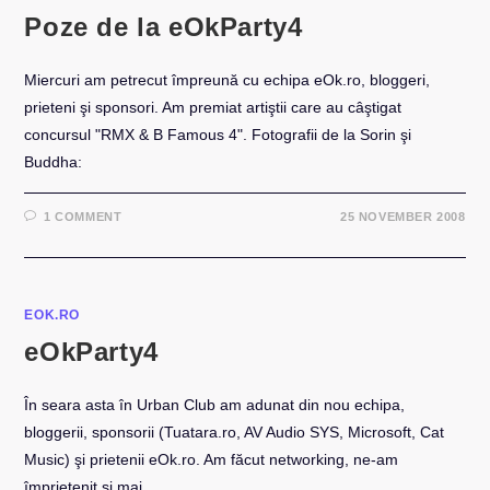
Poze de la eOkParty4
Miercuri am petrecut împreună cu echipa eOk.ro, bloggeri,
prieteni şi sponsori. Am premiat artiştii care au câştigat
concursul "RMX & B Famous 4". Fotografii de la Sorin şi
Buddha:
1 COMMENT
25 NOVEMBER 2008
EOK.RO
eOkParty4
În seara asta în Urban Club am adunat din nou echipa,
bloggerii, sponsorii (Tuatara.ro, AV Audio SYS, Microsoft, Cat
Music) şi prietenii eOk.ro. Am făcut networking, ne-am
împrietenit şi mai…