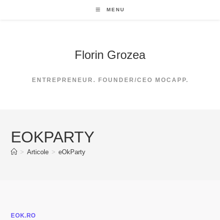
Skip
MENU
to
content
Florin Grozea
ENTREPRENEUR. FOUNDER/CEO MOCAPP.
EOKPARTY
>
Articole
>
eOkParty
EOK.RO