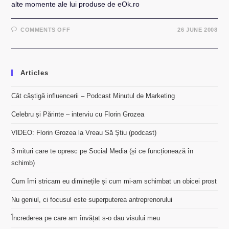
alte momente ale lui produse de eOk.ro
ON
COMMENTS OFF
26 JUNE 2008
STAND-
UP
COMEDY
–
DAN
BADEA
Articles
LA
EOK
PARTY
2
Cât câștigă influencerii – Podcast Minutul de Marketing
Celebru și Părinte – interviu cu Florin Grozea
VIDEO: Florin Grozea la Vreau Să Știu (podcast)
3 mituri care te opresc pe Social Media (și ce funcționează în
schimb)
Cum îmi stricam eu diminețile și cum mi-am schimbat un obicei prost
Nu geniul, ci focusul este superputerea antreprenorului
Încrederea pe care am învățat s-o dau visului meu