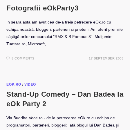
Fotografii eOkParty3
În seara asta am avut cea de-a treia petrecere eOk.ro cu
echipa noastră, bloggeri, parteneri şi prieteni. Am oferit premiile
câştigătorilor concursului "RMX & B Famous 3". Mulţumim
Tuatara.ro, Microsoft,…
5 COMMENTS
17 SEPTEMBER 2008
EOK.RO
/
VIDEO
Stand-Up Comedy – Dan Badea la
eOk Party 2
Via Buddha.Voce.ro - de la petrecerea eOk.ro cu echipa de
programatori, parteneri, bloggeri: Iată blogul lui Dan Badea şi