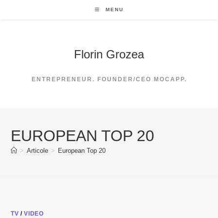
Skip
MENU
to
content
Florin Grozea
ENTREPRENEUR. FOUNDER/CEO MOCAPP.
EUROPEAN TOP 20
>
Articole
>
European Top 20
TV
/
VIDEO