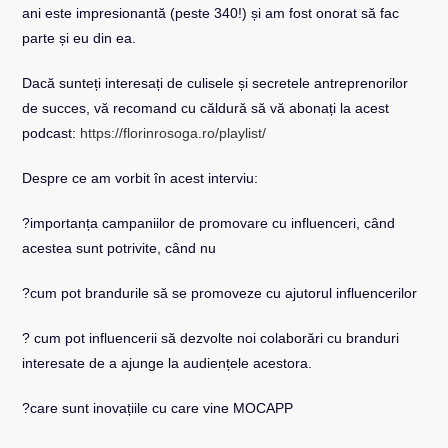
ani este impresionantă (peste 340!) și am fost onorat să fac
parte și eu din ea.
Dacă sunteți interesați de culisele și secretele antreprenorilor
de succes, vă recomand cu căldură să vă abonați la acest
podcast:
https://florinrosoga.ro/playlist/
Despre ce am vorbit în acest interviu:
?importanța campaniilor de promovare cu influenceri, când
acestea sunt potrivite, când nu
?cum pot brandurile să se promoveze cu ajutorul influencerilor
? cum pot influencerii să dezvolte noi colaborări cu branduri
interesate de a ajunge la audiențele acestora.
?care sunt inovațiile cu care vine MOCAPP