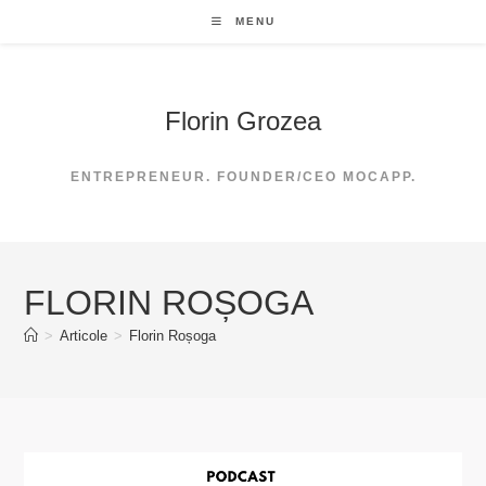
Skip
MENU
to
content
Florin Grozea
ENTREPRENEUR. FOUNDER/CEO MOCAPP.
FLORIN ROȘOGA
>
Articole
>
Florin Roșoga