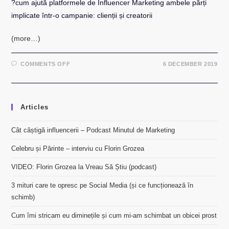
?cum ajută platformele de Influencer Marketing ambele părți
implicate într-o campanie: clienții și creatorii
(more…)
ON
COMMENTS OFF
6 DECEMBER 2019
CUM
SĂ
FACI
CAMPANII
CU
AJUTORUL
Articles
MOCAPP
–
PODCAST
REALIZAT
Cât câștigă influencerii – Podcast Minutul de Marketing
DE
FLORIN
Celebru și Părinte – interviu cu Florin Grozea
ROȘOGA
VIDEO: Florin Grozea la Vreau Să Știu (podcast)
3 mituri care te opresc pe Social Media (și ce funcționează în
schimb)
Cum îmi stricam eu diminețile și cum mi-am schimbat un obicei prost