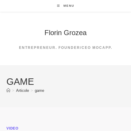
Skip
MENU
to
content
Florin Grozea
ENTREPRENEUR. FOUNDER/CEO MOCAPP.
GAME
>
Articole
>
game
VIDEO