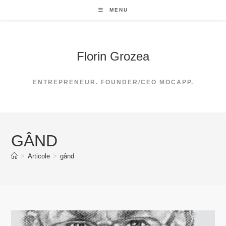
Skip
MENU
to
content
Florin Grozea
ENTREPRENEUR. FOUNDER/CEO MOCAPP.
GÂND
>
Articole
>
gând