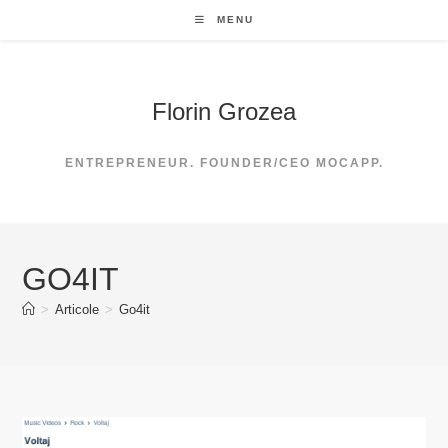
Skip
MENU
to
content
Florin Grozea
ENTREPRENEUR. FOUNDER/CEO MOCAPP.
GO4IT
>
Articole
>
Go4it