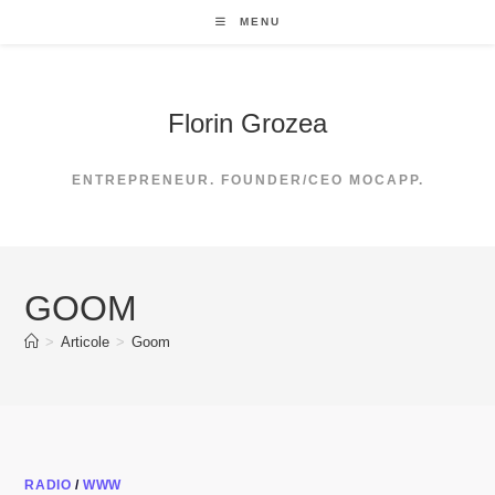
Skip
MENU
to
content
Florin Grozea
ENTREPRENEUR. FOUNDER/CEO MOCAPP.
GOOM
>
Articole
>
Goom
RADIO
/
WWW