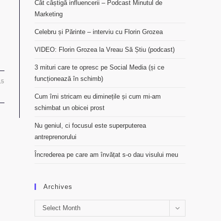
Cât câștigă influencerii – Podcast Minutul de
Marketing
Celebru și Părinte – interviu cu Florin Grozea
VIDEO: Florin Grozea la Vreau Să Știu (podcast)
3 mituri care te opresc pe Social Media (și ce
funcționează în schimb)
15
Cum îmi stricam eu diminețile și cum mi-am
schimbat un obicei prost
Nu geniul, ci focusul este superputerea
antreprenorului
Încrederea pe care am învățat s-o dau visului meu
Archives
Archives
Select Month