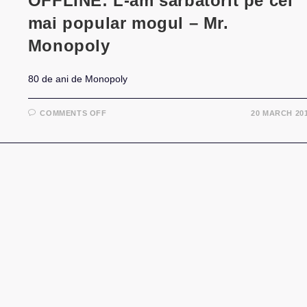
OFFLINE: L-am sărbătorit pe cel
mai popular mogul – Mr.
Monopoly
80 de ani de Monopoly
ON
COMMENTS OFF
20 MARCH 20
OFFLINE:
L-
AM
SĂRBĂTORIT
PE
CEL
MAI
POPULAR
MOGUL
–
MR.
MONOPOLY