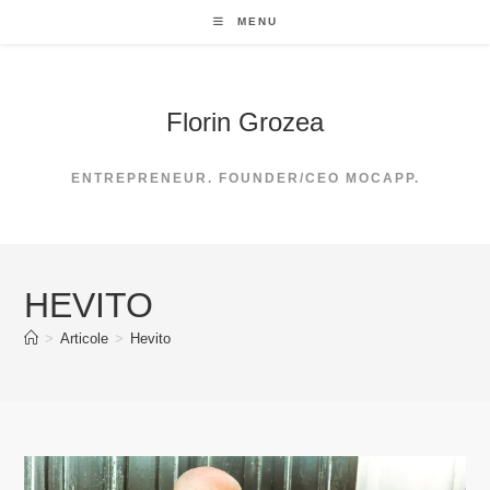
Skip
MENU
to
content
Florin Grozea
ENTREPRENEUR. FOUNDER/CEO MOCAPP.
HEVITO
>
Articole
>
Hevito