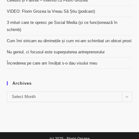
Celebru și Părinte – interviu cu Florin Grozea
VIDEO: Florin Grozea la Vreau Să Știu (podcast)
3 mituri care te opresc pe Social Media (și ce funcționează în
schimb)
Cum îmi stricam eu diminețile și cum mi-am schimbat un obicei prost
Nu geniul, ci focusul este superputerea antreprenorului
Încrederea pe care am învățat s-o dau visului meu
Archives
Archives
Select Month
(c) 2025 - Florin Grozea