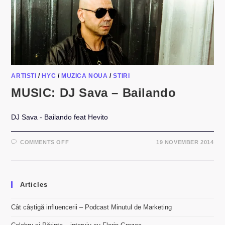
ARTISTI
/
HYC
/
MUZICA NOUA
/
STIRI
MUSIC: DJ Sava – Bailando
DJ Sava - Bailando feat Hevito
ON
COMMENTS OFF
19 NOVEMBER 2014
MUSIC:
DJ
SAVA
–
BAILANDO
Articles
Cât câștigă influencerii – Podcast Minutul de Marketing