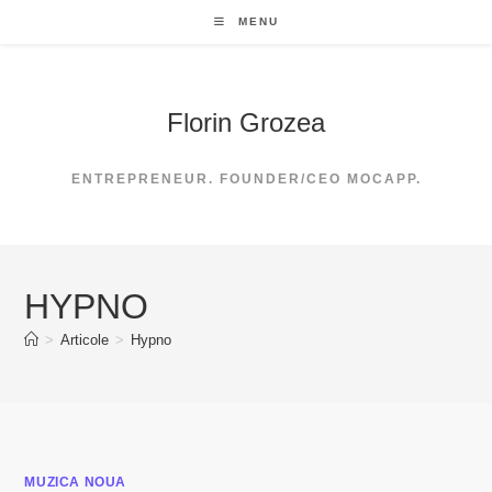
Skip
MENU
to
content
Florin Grozea
ENTREPRENEUR. FOUNDER/CEO MOCAPP.
HYPNO
>
Articole
>
Hypno
MUZICA NOUA