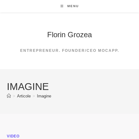
Skip
MENU
to
content
Florin Grozea
ENTREPRENEUR. FOUNDER/CEO MOCAPP.
IMAGINE
>
Articole
>
Imagine
VIDEO