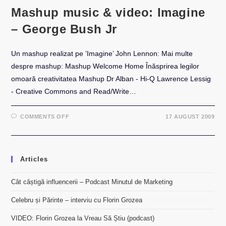
Mashup music & video: Imagine
– George Bush Jr
Un mashup realizat pe ’Imagine’ John Lennon: Mai multe
despre mashup: Mashup Welcome Home Înăsprirea legilor
omoară creativitatea Mashup Dr Alban - Hi-Q Lawrence Lessig
- Creative Commons and Read/Write…
ON
COMMENTS OFF
17 AUGUST 2009
MASHUP
MUSIC
&
VIDEO:
IMAGINE
–
Articles
GEORGE
BUSH
JR
Cât câștigă influencerii – Podcast Minutul de Marketing
Celebru și Părinte – interviu cu Florin Grozea
VIDEO: Florin Grozea la Vreau Să Știu (podcast)