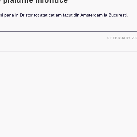
 plaiurile mioritice
ni pana in Dristor tot atat cat am facut din Amsterdam la Bucuresti.
6 FEBRUARY 20