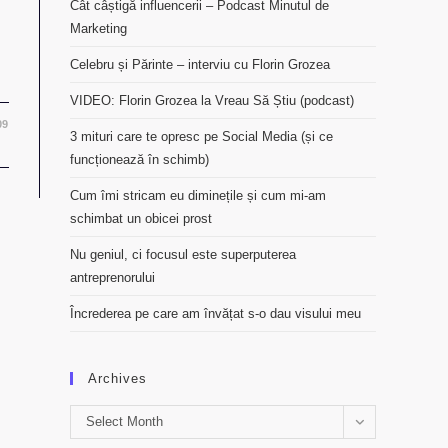
Cât câștigă influencerii – Podcast Minutul de
Marketing
Celebru și Părinte – interviu cu Florin Grozea
VIDEO: Florin Grozea la Vreau Să Știu (podcast)
09
3 mituri care te opresc pe Social Media (și ce
funcționează în schimb)
Cum îmi stricam eu diminețile și cum mi-am
schimbat un obicei prost
Nu geniul, ci focusul este superputerea
antreprenorului
Încrederea pe care am învățat s-o dau visului meu
Archives
Archives
Select Month