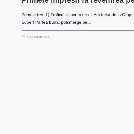
Primele impresii la revenirea pe
Primele trei: 1) Traficul Uitasem de el. Am facut de la Otope
Super! Partea buna: poti merge pe…
5 COMMENTS