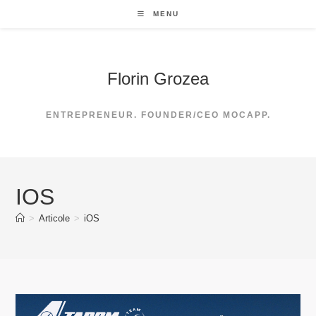
Skip
MENU
to
content
Florin Grozea
ENTREPRENEUR. FOUNDER/CEO MOCAPP.
IOS
>
Articole
>
iOS