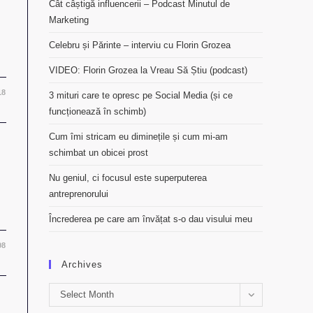
Cât câștigă influencerii – Podcast Minutul de
Marketing
Celebru și Părinte – interviu cu Florin Grozea
VIDEO: Florin Grozea la Vreau Să Știu (podcast)
18
3 mituri care te opresc pe Social Media (și ce
funcționează în schimb)
Cum îmi stricam eu diminețile și cum mi-am
schimbat un obicei prost
Nu geniul, ci focusul este superputerea
antreprenorului
Încrederea pe care am învățat s-o dau visului meu
08
Archives
Archives
Select Month