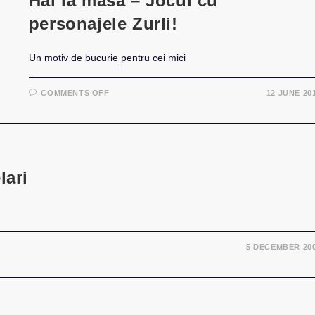
Hai la masă – Jocul cu
personajele Zurli!
Un motiv de bucurie pentru cei mici
ON
COMMENTS OFF
12 JUNE 20
HAI
LA
MASĂ
–
JOCUL
CU
PERSONAJELE
ZURLI!
lari
5 DECEMBER 20