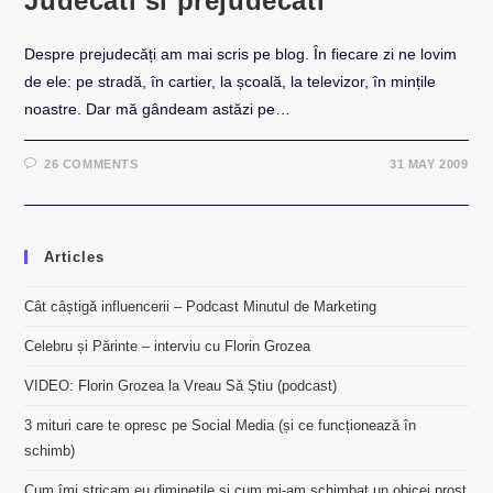
Judecăti si prejudecăti
Despre prejudecăți am mai scris pe blog. În fiecare zi ne lovim
de ele: pe stradă, în cartier, la școală, la televizor, în mințile
noastre. Dar mă gândeam astăzi pe…
26 COMMENTS
31 MAY 2009
Articles
Cât câștigă influencerii – Podcast Minutul de Marketing
Celebru și Părinte – interviu cu Florin Grozea
VIDEO: Florin Grozea la Vreau Să Știu (podcast)
3 mituri care te opresc pe Social Media (și ce funcționează în
schimb)
Cum îmi stricam eu diminețile și cum mi-am schimbat un obicei prost