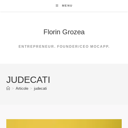
Skip
MENU
to
content
Florin Grozea
ENTREPRENEUR. FOUNDER/CEO MOCAPP.
JUDECATI
>
Articole
>
judecati