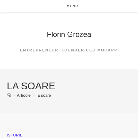
Skip
MENU
to
content
Florin Grozea
ENTREPRENEUR. FOUNDER/CEO MOCAPP.
LA SOARE
>
Articole
>
la soare
ISTORIE