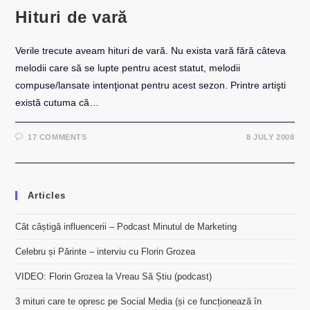
Hituri de vară
Verile trecute aveam hituri de vară. Nu exista vară fără câteva
melodii care să se lupte pentru acest statut, melodii
compuse/lansate intenţionat pentru acest sezon. Printre artişti
există cutuma că…
17 COMMENTS
8 JULY 2008
Articles
Cât câștigă influencerii – Podcast Minutul de Marketing
Celebru și Părinte – interviu cu Florin Grozea
VIDEO: Florin Grozea la Vreau Să Știu (podcast)
3 mituri care te opresc pe Social Media (și ce funcționează în