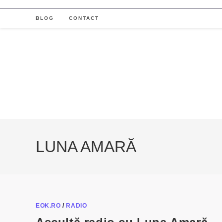
Skip
to
BLOG
CONTACT
content
LUNA AMARĂ
EOK.RO
/
RADIO