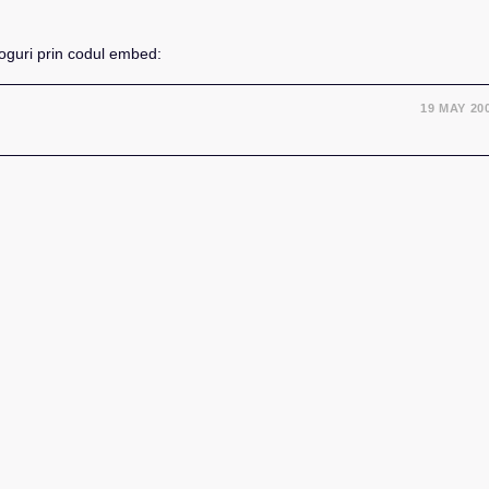
loguri prin codul embed:
19 MAY 20