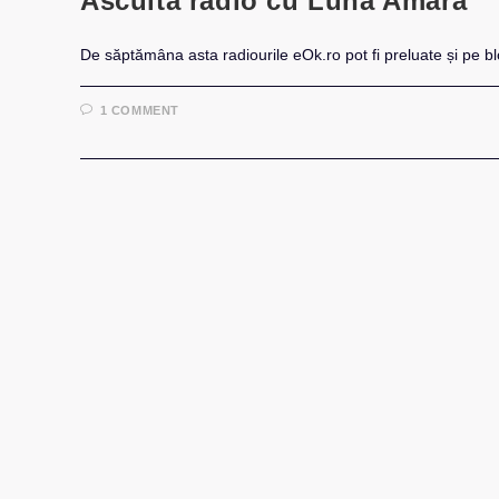
Ascultă radio cu Luna Amară
De săptămâna asta radiourile eOk.ro pot fi preluate și pe b
1 COMMENT