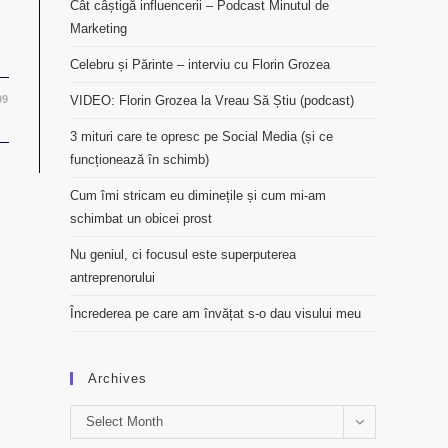
Cât câștigă influencerii – Podcast Minutul de
Marketing
Celebru și Părinte – interviu cu Florin Grozea
09
VIDEO: Florin Grozea la Vreau Să Știu (podcast)
3 mituri care te opresc pe Social Media (și ce
funcționează în schimb)
Cum îmi stricam eu diminețile și cum mi-am
schimbat un obicei prost
Nu geniul, ci focusul este superputerea
antreprenorului
Încrederea pe care am învățat s-o dau visului meu
Archives
Archives
Select Month