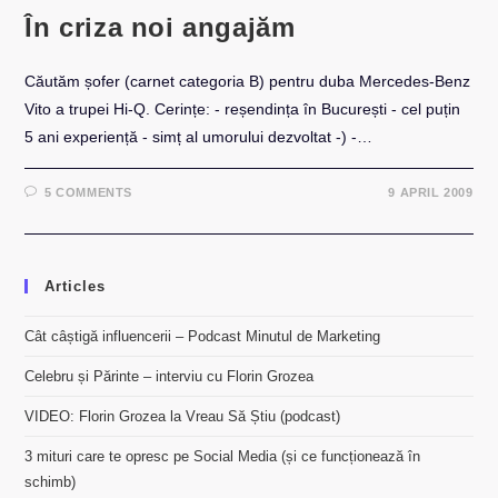
În criza noi angajăm
Căutăm șofer (carnet categoria B) pentru duba Mercedes-Benz
Vito a trupei Hi-Q. Cerințe: - reșendința în București - cel puțin
5 ani experiență - simț al umorului dezvoltat -) -…
5 COMMENTS
9 APRIL 2009
Articles
Cât câștigă influencerii – Podcast Minutul de Marketing
Celebru și Părinte – interviu cu Florin Grozea
VIDEO: Florin Grozea la Vreau Să Știu (podcast)
3 mituri care te opresc pe Social Media (și ce funcționează în
schimb)