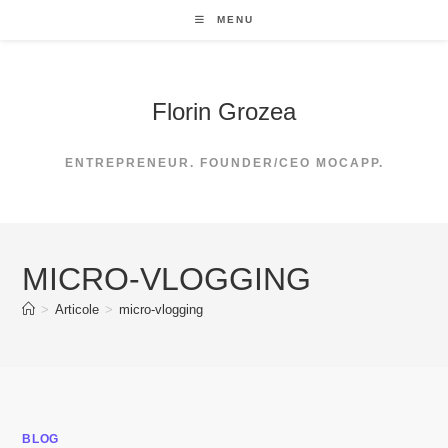
Skip
MENU
to
content
Florin Grozea
ENTREPRENEUR. FOUNDER/CEO MOCAPP.
MICRO-VLOGGING
>
Articole
>
micro-vlogging
BLOG