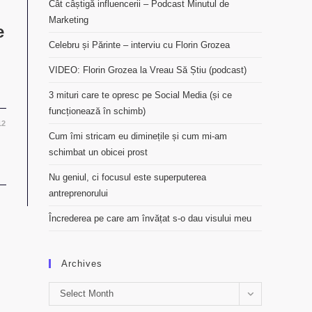
Cât câștigă influencerii – Podcast Minutul de
Marketing
e
Celebru și Părinte – interviu cu Florin Grozea
VIDEO: Florin Grozea la Vreau Să Știu (podcast)
3 mituri care te opresc pe Social Media (și ce
funcționează în schimb)
12
Cum îmi stricam eu diminețile și cum mi-am
schimbat un obicei prost
Nu geniul, ci focusul este superputerea
antreprenorului
Încrederea pe care am învățat s-o dau visului meu
Archives
Archives
Select Month