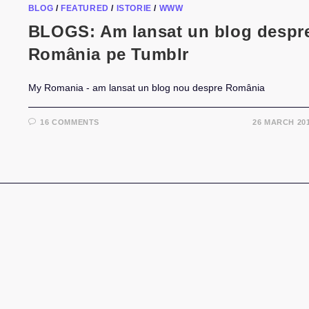
BLOG
/
FEATURED
/
ISTORIE
/
WWW
BLOGS: Am lansat un blog despr
România pe Tumblr
My Romania - am lansat un blog nou despre România
16 COMMENTS
26 MARCH 20