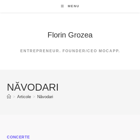
Skip
MENU
to
content
Florin Grozea
ENTREPRENEUR. FOUNDER/CEO MOCAPP.
NĂVODARI
>
Articole
>
Năvodari
CONCERTE