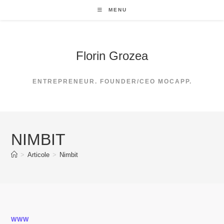
Skip
MENU
to
content
Florin Grozea
ENTREPRENEUR. FOUNDER/CEO MOCAPP.
NIMBIT
>
Articole
>
Nimbit
WWW