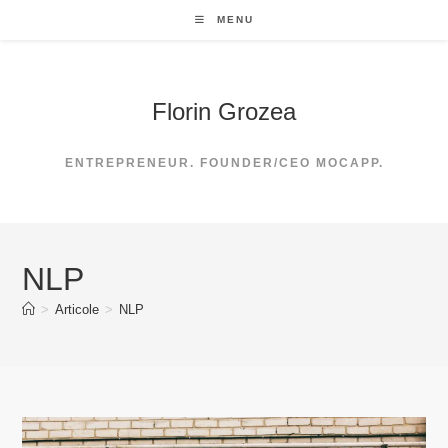
Skip
MENU
to
content
Florin Grozea
ENTREPRENEUR. FOUNDER/CEO MOCAPP.
NLP
>
Articole
>
NLP