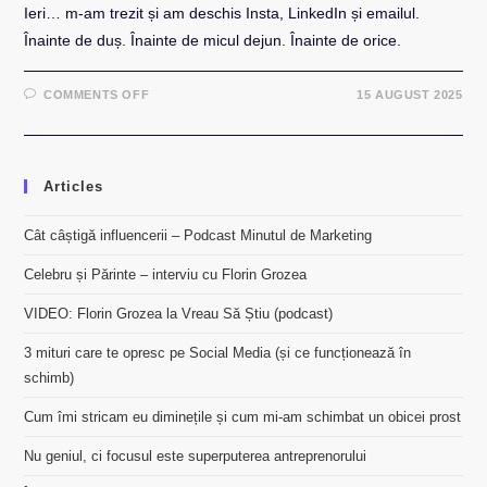
Ieri… m-am trezit și am deschis Insta, LinkedIn și emailul.
Înainte de duș. Înainte de micul dejun. Înainte de orice.
ON
COMMENTS OFF
15 AUGUST 2025
CUM
ÎMI
STRICAM
EU
DIMINEȚILE
ȘI
Articles
CUM
MI-
AM
SCHIMBAT
Cât câștigă influencerii – Podcast Minutul de Marketing
UN
OBICEI
Celebru și Părinte – interviu cu Florin Grozea
PROST
VIDEO: Florin Grozea la Vreau Să Știu (podcast)
3 mituri care te opresc pe Social Media (și ce funcționează în
schimb)
Cum îmi stricam eu diminețile și cum mi-am schimbat un obicei prost
Nu geniul, ci focusul este superputerea antreprenorului