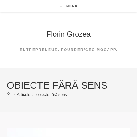
Skip
MENU
to
content
Florin Grozea
ENTREPRENEUR. FOUNDER/CEO MOCAPP.
OBIECTE FĂRĂ SENS
>
Articole
>
obiecte fără sens