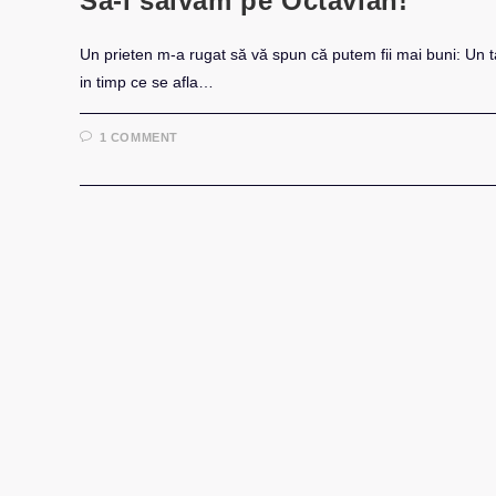
Să-l salvăm pe Octavian!
Un prieten m-a rugat să vă spun că putem fii mai buni: Un t
in timp ce se afla…
1 COMMENT