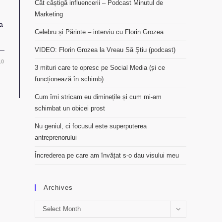
Cât câștigă influencerii – Podcast Minutul de
Marketing
a
Celebru și Părinte – interviu cu Florin Grozea
VIDEO: Florin Grozea la Vreau Să Știu (podcast)
10
3 mituri care te opresc pe Social Media (și ce
funcționează în schimb)
Cum îmi stricam eu diminețile și cum mi-am
schimbat un obicei prost
Nu geniul, ci focusul este superputerea
antreprenorului
Încrederea pe care am învățat s-o dau visului meu
Archives
Archives
Select Month