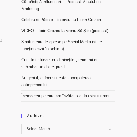
Cât câștigă influencerii – Podcast Minutul de
Marketing
Celebru și Părinte – interviu cu Florin Grozea
VIDEO: Florin Grozea la Vreau Să Știu (podcast)
13
3 mituri care te opresc pe Social Media (și ce
funcționează în schimb)
Cum îmi stricam eu diminețile și cum mi-am
schimbat un obicei prost
Nu geniul, ci focusul este superputerea
antreprenorului
Încrederea pe care am învățat s-o dau visului meu
Archives
Archives
Select Month